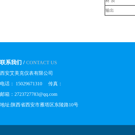
材 质
输出
联系我们 /
CONTACT US
西安艾美克仪表有限公司
电话： 15029671310 传真：
邮箱：2723727783@qq.com
地址:陕西省西安市雁塔区东陵路10号