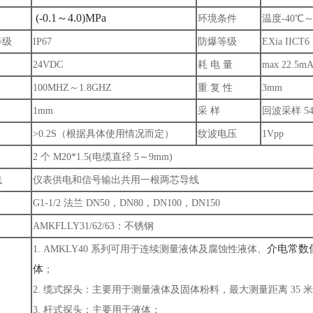
(-0.1～4.0)MPa
环境条件
温度-40℃～
等级
IP67
防爆等级
EXia IICT6
24VDC
耗 电 量
max 22.5m
100MHZ～1.8GHZ
重 复 性
3mm
1mm
采 样
回波采样 54
>0.2S（根据具体使用情况而定）
纹波电压
1Vpp
2 个 M20*1.5(电缆直径 5～9mm)
线
仪表供电和信号输出共用一根两芯导线
G1-1/2 法兰 DN50，DN80，DN100，DN150
AMKFLLY31/62/63：不锈钢
介电常数
1. AMKLY40 系列可用于连续测量液体及
腐蚀性液体、
体
；
2. 缆式探头：主要用于测量液体及固体粉料，最大测量距离 35 
3. 杆式探头：主要用于液体；