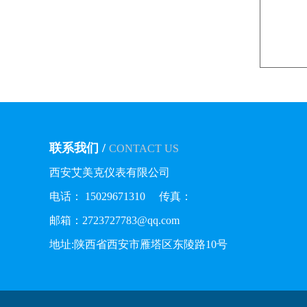
联系我们 /
CONTACT US
西安艾美克仪表有限公司
电话： 15029671310 传真：
邮箱：2723727783@qq.com
地址:陕西省西安市雁塔区东陵路10号