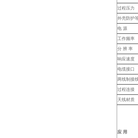
过程压力
外壳防护
电 源
工作频率
分 辨 率
响应速度
电缆接口
两线制接
过程连接
天线材质
应 用