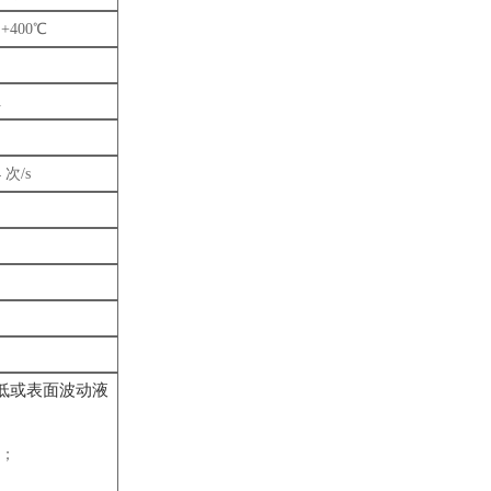
+400℃
A
 次/s
低或表面波动液
米；