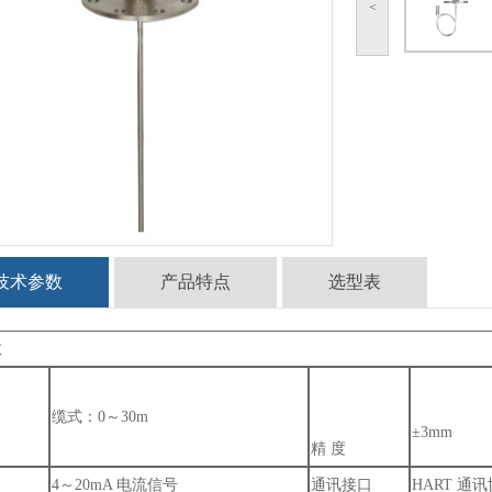
<
技术参数
产品特点
选型表
数
缆式：0～30m
±3mm
精 度
4～20mA 电流信号
通讯接口
HART 通